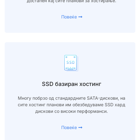
достапен кај сите планови за хостирање.
Повеќе
SSD базиран хостинг
Многу побрзо од стандардните SATA-дискови, на
сите хостинг планови им обезбедуваме SSD хард
дискови со високи перформанси.
Повеќе