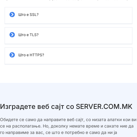
Што е SSL?
Што е TLS?
Што е HTTPS?
Изградете веб сајт со SERVER.COM.MK
Обидете се само да направите веб сајт, со низата алатки кои ви
се на располагање. Но, доколку немате време и сакате ние да
го направиме за вас, се што е потребно е само да ни ја