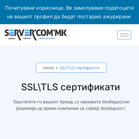
Почитувани корисници, Ве замолуваме податоците
на вашиот профил да бидат постајано ажурирани.
Home
»
SSL\TLS сертификати
SSL\TLS сертификати
Заштитете го вашиот бренд со најновите безбедносни
решенија од врвни компании за сајбер безбедност.