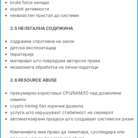
brute force напади
exploit активности
неовластен пристап до системи
2.5 НЕЛЕГАЛНА СОДРЖИНА
содржина спротивна на закон
детска експлоатација
пиратерија
материјал што повредува авторски права
незаконита обработка на лични податоци
2.6 RESOURCE ABUSE
прекумерно користење CPU/RAM/IO над дозволени
лимити
crypto mining без изречна дозвола
услуги што нарушуваат стабилност на серверот
автоматизирани процеси што создаваат системски ризик
Компанијата има право да лимитира, суспендира или