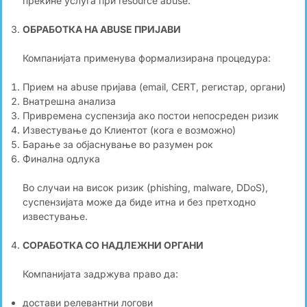
прекине услуга при resource abuse.
ОБРАБОТКА НА ABUSE ПРИЈАВИ
Компанијата применува формализирана процедура:
Прием на abuse пријава (email, CERT, регистар, органи)
Внатрешна анализа
Привремена суспензија ако постои непосреден ризик
Известување до Клиентот (кога е возможно)
Барање за објаснување во разумен рок
Финална одлука
Во случаи на висок ризик (phishing, malware, DDoS),
суспензијата може да биде итна и без претходно
известување.
СОРАБОТКА СО НАДЛЕЖНИ ОРГАНИ
Компанијата задржува право да:
достави релевантни логови