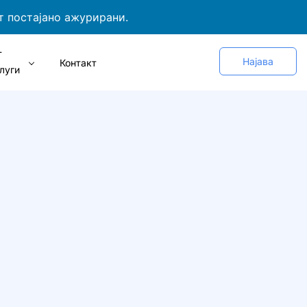
т постајано ажурирани.
Т
Најава
Контакт
луги