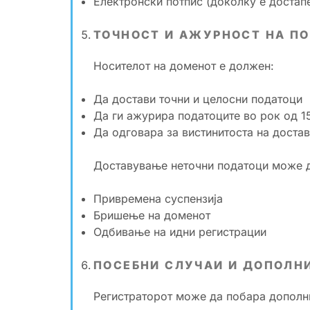
Електронски потпис (доколку е достап
ТОЧНОСТ И АЖУРНОСТ НА П
Носителот на доменот е должен:
Да достави точни и целосни податоци
Да ги ажурира податоците во рок од 1
Да одговара за вистинитоста на доста
Доставување неточни податоци може д
Привремена суспензија
Бришење на доменот
Одбивање на идни регистрации
ПОСЕБНИ СЛУЧАИ И ДОПОЛН
Регистраторот може да побара дополни