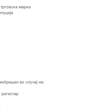
 трговска марка
итуција
збришан во случај на:
 регистар
и