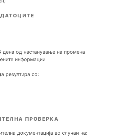
ен)
ОДАТОЦИТЕ
5 дена од настанување на промена
вените информации
а резултира со:
ИТЕЛНА ПРОВЕРКА
телна документација во случаи на: