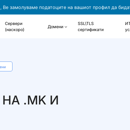
 Ве замолуваме податоците на вашиот профил да бида
Сервери
SSL\TLS
И
Домени
(наскоро)
сертификати
ус
мени
НА .MK И