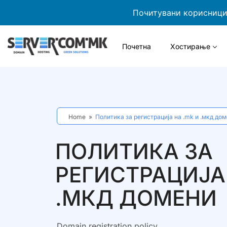
Почитувани корисници,
Почетна
Хостирање
Home
»
Политика за регистрација на .mk и .мкд до
ПОЛИТИКА ЗА
РЕГИСТРАЦИЈА 
.МКД ДОМЕНИ
Domain registration policy