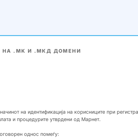
 НА .MK И .МКД ДОМЕНИ
 начинот на идентификација на корисниците при регистр
илата и процедурите утврдени од Марнет.
договорен однос помеѓу: