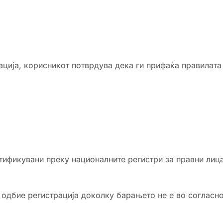
ција, корисникот потврдува дека ги прифаќа правилата
тификувани преку националните регистри за правни лица
 одбие регистрација доколку барањето не е во согласно