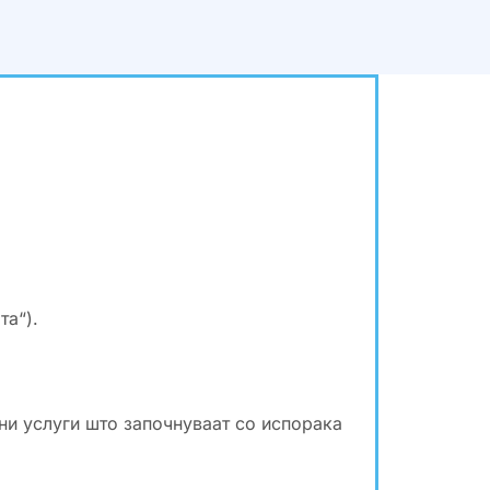
та“).
лни услуги што започнуваат со испорака