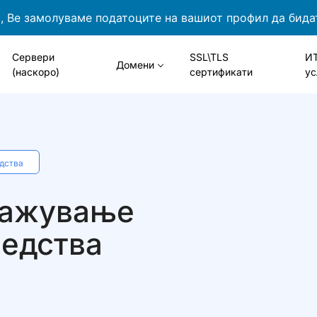
 Ве замолуваме податоците на вашиот профил да бида
Сервери
SSL\TLS
И
Домени
(наскоро)
сертификати
ус
дства
кажување
редства