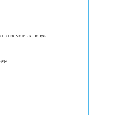
о во промотивна понуда.
ција.