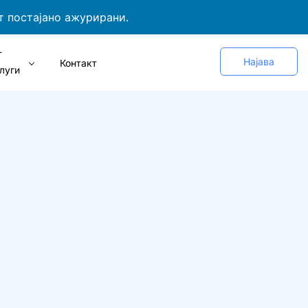
т постајано ажурирани.
Т
Најава
Контакт
луги