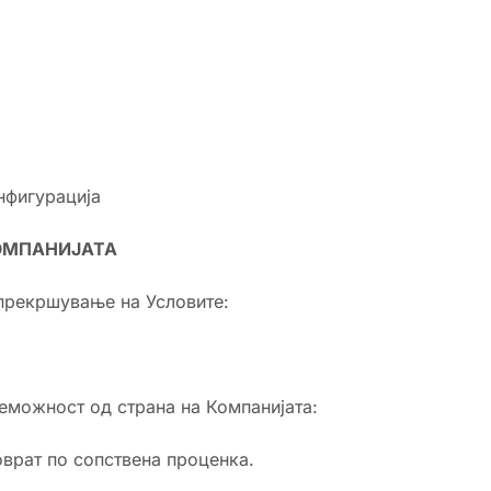
нфигурација
ОМПАНИЈАТА
 прекршување на Условите:
еможност од страна на Компанијата:
врат по сопствена проценка.