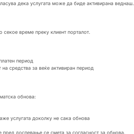
гласува дека услугата може да биде активирана веднаш.
о секое време преку клиент порталот.
 платен период
 на средства за веќе активиран период
матска обнова:
каже услугата доколку не сака обнова
пред доспевање се смета за согласност за обнова.