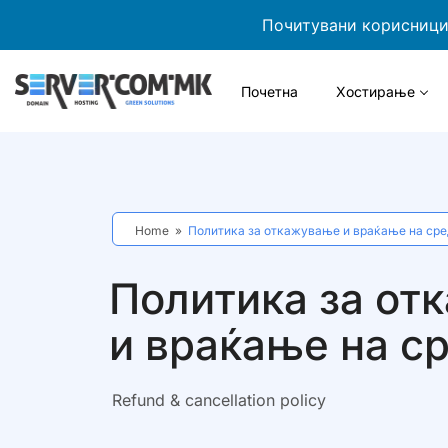
Почитувани корисници,
Почетна
Хостирање
Home
»
Политика за откажување и враќање на сре
Политика за от
и враќање на с
Refund & cancellation policy