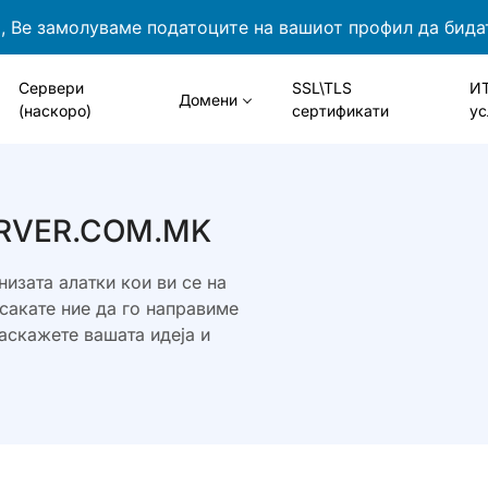
 Ве замолуваме податоците на вашиот профил да бида
Сервери
SSL\TLS
И
Домени
(наскоро)
сертификати
ус
SERVER.COM.MK
низата алатки кои ви се на
сакате ние да го направиме
раскажете вашата идеја и