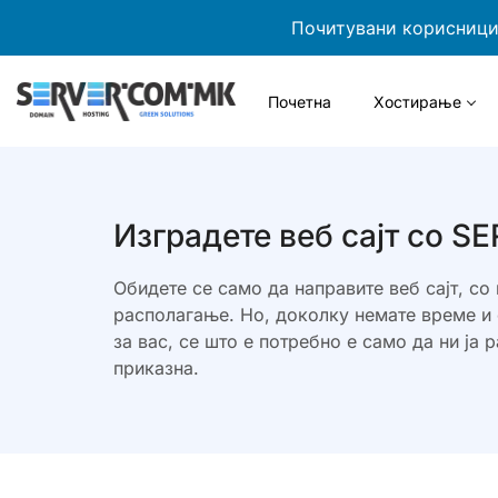
Почитувани корисници,
Почетна
Хостирање
Изградете веб сајт со 
Обидете се само да направите веб сајт, со 
располагање. Но, доколку немате време и 
за вас, се што е потребно е само да ни ја 
приказна.