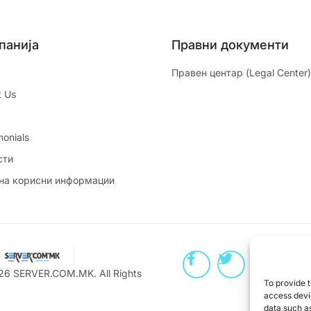
панија
Правни документи
Правен центар (Legal Center)
t Us
monials
сти
 на корисни информации
026
SERVER.COM.MK
. All Rights
To provide t
access devic
data such as