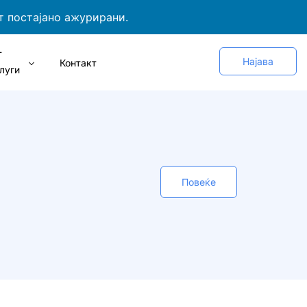
т постајано ажурирани.
Т
Најава
Контакт
луги
Повеќе